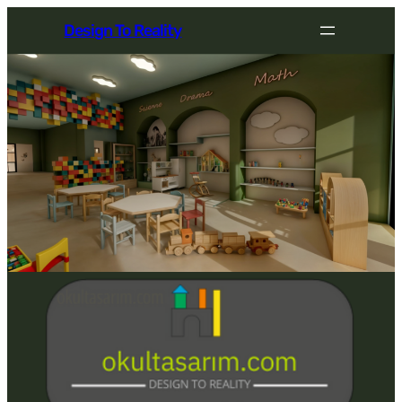
İçeriğe
Design To Reality
geç